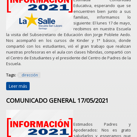
Educativa, esperando que se
encuentren bien junto a sus
familias, informamos lo
siguiente: El lunes 17 de mayo,
recibimos en nuestra Escuela
la visita del Subsecretario de Educación don Jorge Poblete Aedo.
Nos acompañó en los cursos de Kinder y 1° básico, donde
compartió con los estudiantes, vió el gran trabajo que realizan
nuestras profesoras en el aula con clases híbridas, compartió con
el Centro de Estudiantes y el presidente del Centro de Padres de la
Escuela.
Tags:
dirección
Leer más
sobre VISITA SUBSECRETARIO DE EDUCACIÓN
28/05/2021
COMUNICADO GENERAL 17/05/2021
Estimados Padres y
Apoderados: Nos es grato
saludarlos y esperamos que