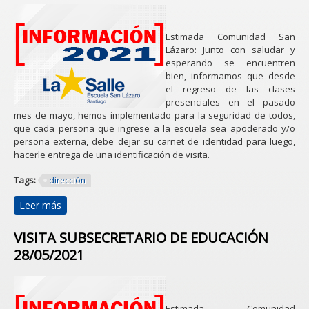
Estimada Comunidad San
Lázaro: Junto con saludar y
esperando se encuentren
bien, informamos que desde
el regreso de las clases
presenciales en el pasado
mes de mayo, hemos implementado para la seguridad de todos,
que cada persona que ingrese a la escuela sea apoderado y/o
persona externa, debe dejar su carnet de identidad para luego,
hacerle entrega de una identificación de visita.
Tags:
dirección
Leer más
sobre COMUNICADO SOBRE NUEVA MEDIDA DE
SEGURIDAD EN LA PUERTA DE INGRESO DE LA
ESCUELA SAN LÁZARO 02/06/2021
VISITA SUBSECRETARIO DE EDUCACIÓN
28/05/2021
Estimada Comunidad