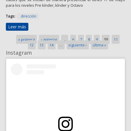
para los niveles Pre kínder, kínder y Octavo
Tags:
dirección
Leer más
sobre CIRCULAR N°8 RETORNO A CLASES
PRESENCIALES 12/05/2021
Páginas
« primera
‹ anterior
…
6
7
8
9
10
11
12
13
14
…
siguiente ›
última »
Instagram