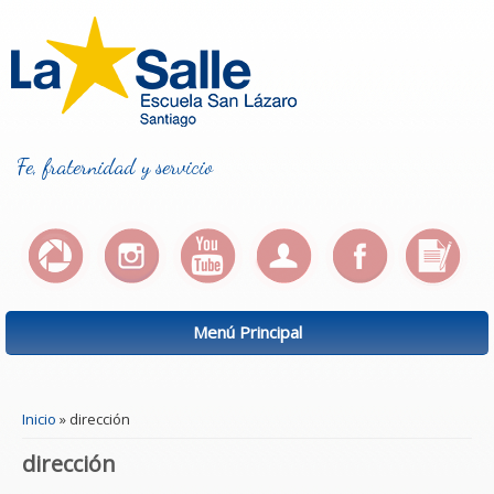
Fe, fraternidad y servicio
Menú Principal
Se encuentra usted aquí
Inicio
» dirección
dirección