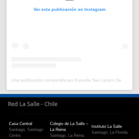
Ver esta publicación en Instagram
Una publicación compartida por Escuela San Lázaro De La Salle | Escuela en Santiago Centro | (@escuelasanlazaro)
Red La Salle - Chile
Casa Central
Colegio de La Salle –
Instituto La Salle
Santiago, Santiago
La Reina
Santiago, La Florida
Centro
Santiago, La Reina