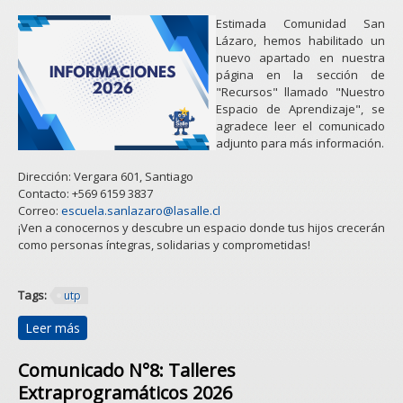
Estimada Comunidad San
Lázaro, hemos habilitado un
nuevo apartado en nuestra
página en la sección de
"Recursos" llamado "Nuestro
Espacio de Aprendizaje", se
agradece leer el comunicado
adjunto para más información.
Dirección: Vergara 601, Santiago
Contacto: +569 6159 3837
Correo:
escuela.sanlazaro@lasalle.cl
¡Ven a conocernos y descubre un espacio donde tus hijos crecerán
como personas íntegras, solidarias y comprometidas!
Tags:
utp
Leer más
sobre Nuestro Espacio de Aprendizaje - Calendario de
Evaluaciones
Comunicado N°8: Talleres
Extraprogramáticos 2026