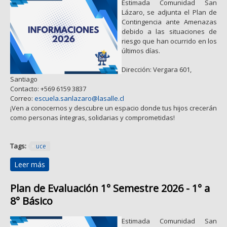
Estimada Comunidad San
Lázaro, se adjunta el Plan de
Contingencia ante Amenazas
debido a las situaciones de
riesgo que han ocurrido en los
últimos días.
Dirección: Vergara 601,
Santiago
Contacto: +569 6159 3837
Correo:
escuela.sanlazaro@lasalle.cl
¡Ven a conocernos y descubre un espacio donde tus hijos crecerán
como personas íntegras, solidarias y comprometidas!
Tags:
uce
Leer más
sobre Plan de Contingencia ante Amenazas
Plan de Evaluación 1° Semestre 2026 - 1° a
8° Básico
Estimada Comunidad San