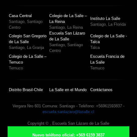
Casa Central
Colegio de La Salle –
Instituto La Salle
Santiago, Santiago
La Reina
Santiago, La Florida
Centro
Santiago, La Reina
Escuela San Lázaro
Colegio San Gregorio
Colegio de La Salle -
de La Salle
de La Salle
Talca
Santiago, Santiago
Santiago, La Granja
Talca
Centro
Colegio de La Salle –
Escuela Francia de
Temuco
La Salle
Temuco
Temuco
Distrito Brasil-Chile
La Salle en el Mundo
Contáctanos
Vergara Nro 601 Comuna: Santiago - Teléfono: +56961593837 -
escuela.sanlazaro@lasalle.cl
Copyright ©
, Escuela San Lázaro de La Salle
Nuevo teléfono oficial: +569 6159 3837