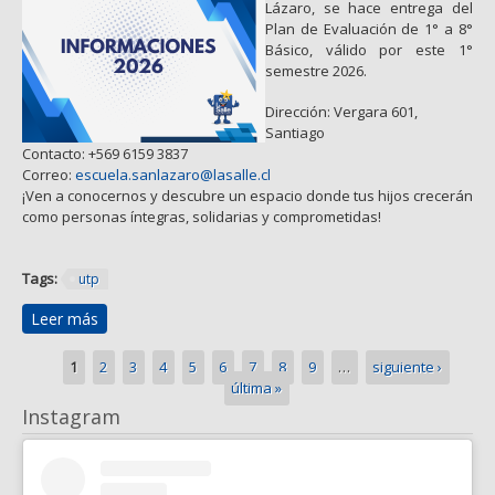
Lázaro, se hace entrega del
Plan de Evaluación de 1° a 8°
Básico, válido por este 1°
semestre 2026.
Dirección: Vergara 601,
Santiago
Contacto: +569 6159 3837
Correo:
escuela.sanlazaro@lasalle.cl
¡Ven a conocernos y descubre un espacio donde tus hijos crecerán
como personas íntegras, solidarias y comprometidas!
Tags:
utp
Leer más
sobre Plan de Evaluación 1° Semestre 2026 - 1° a 8°
Básico
Páginas
1
2
3
4
5
6
7
8
9
…
siguiente ›
última »
Instagram