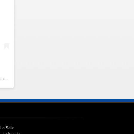
Una publicación compartida por Escuela San Lázaro De La Salle | Escuela en Santiago Centro | (@escuelasanlazaro)
 La Salle
, La Florida