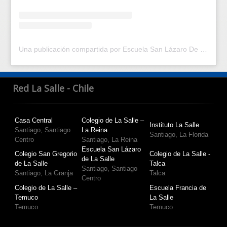
Una publicación compartida por Escuela San Lázaro De La Salle | Escuela en Santiago Centro | (@escuelasanlazaro)
Red La Salle - Chile
Casa Central
Colegio de La Salle –
Instituto La Salle
Santiago, Santiago
La Reina
Santiago, La Florida
Centro
Santiago, La Reina
Escuela San Lázaro
Colegio San Gregorio
Colegio de La Salle -
de La Salle
de La Salle
Talca
Santiago, Santiago
Santiago, La Granja
Talca
Centro
Colegio de La Salle –
Escuela Francia de
Temuco
La Salle
Temuco
Temuco