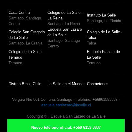
Casa Central
Colegio de La Salle –
Instituto La Salle
Santiago, Santiago
La Reina
Santiago, La Florida
Centro
Santiago, La Reina
Escuela San Lázaro
Colegio San Gregorio
Colegio de La Salle -
de La Salle
de La Salle
Talca
Santiago, Santiago
Santiago, La Granja
Talca
Centro
Colegio de La Salle –
Escuela Francia de
Temuco
La Salle
Temuco
Temuco
Distrito Brasil-Chile
La Salle en el Mundo
Contáctanos
Vergara Nro 601 Comuna: Santiago - Teléfono: +56961593837 -
escuela.sanlazaro@lasalle.cl
Copyright ©
, Escuela San Lázaro de La Salle
Nuevo teléfono oficial: +569 6159 3837