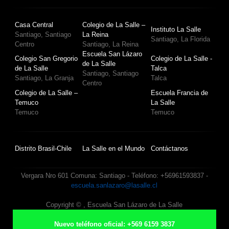
Casa Central
Colegio de La Salle –
Instituto La Salle
Santiago, Santiago
La Reina
Santiago, La Florida
Centro
Santiago, La Reina
Escuela San Lázaro
Colegio San Gregorio
Colegio de La Salle -
de La Salle
de La Salle
Talca
Santiago, Santiago
Santiago, La Granja
Talca
Centro
Colegio de La Salle –
Escuela Francia de
Temuco
La Salle
Temuco
Temuco
Distrito Brasil-Chile
La Salle en el Mundo
Contáctanos
Vergara Nro 601 Comuna: Santiago - Teléfono: +56961593837 -
escuela.sanlazaro@lasalle.cl
Copyright ©
, Escuela San Lázaro de La Salle
Nuevo teléfono oficial: +569 6159 3837