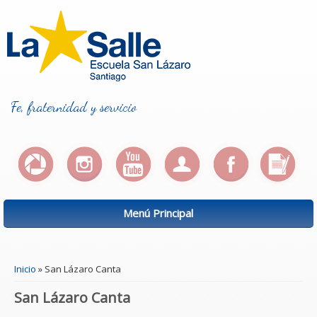
Fe, fraternidad y servicio
Menú Principal
Se encuentra usted aquí
Inicio
» San Lázaro Canta
San Lázaro Canta