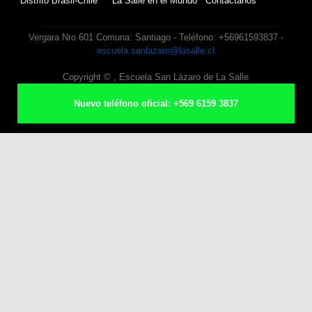
Distrito Brasil-Chile
La Salle en el Mundo
Contáctanos
Vergara Nro 601 Comuna: Santiago - Teléfono: +56961593837 -
escuela.sanlazaro@lasalle.cl
Copyright ©
, Escuela San Lázaro de La Salle
Nuevo teléfono oficial: +569 6159 3837