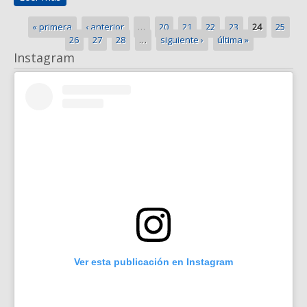
Páginas
« primera
‹ anterior
…
20
21
22
23
24
25
26
27
28
…
siguiente ›
última »
Instagram
Ver esta publicación en Instagram