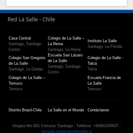
Red La Salle - Chile
Casa Central
Colegio de La Salle –
Instituto La Salle
Santiago, Santiago
La Reina
Santiago, La Florida
Centro
Santiago, La Reina
Escuela San Lázaro
Colegio San Gregorio
Colegio de La Salle -
de La Salle
de La Salle
Talca
Santiago, Santiago
Santiago, La Granja
Talca
Centro
Colegio de La Salle –
Escuela Francia de
Temuco
La Salle
Temuco
Temuco
Distrito Brasil-Chile
La Salle en el Mundo
Contáctanos
Vergara Nro 601 Comuna: Santiago - Teléfono: +56961593837 -
escuela.sanlazaro@lasalle.cl